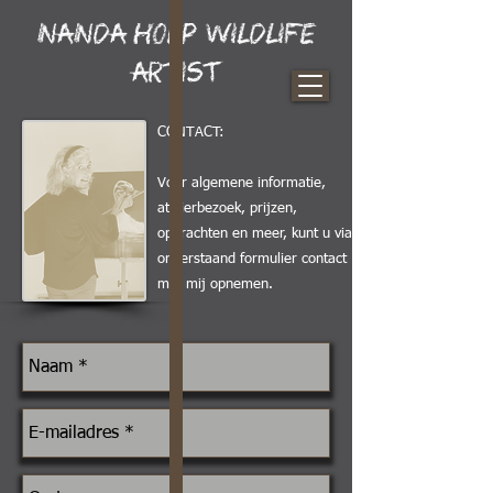
Nanda hoep wildlife
artist
CONTACT:
Voor algemene informatie,
atelierbezoek, prijzen,
opdrachten en meer, kunt u via
onderstaand formulier contact
met mij opnemen.